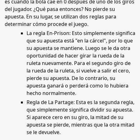
es cuando la bola cae en 0 después de uno de los giros
del jugador. ¿Qué pasa entonces? No pierde su
apuesta. En su lugar, se utilizan dos reglas para
determinar cómo procede el juego.
La regla En-Prison: Esto simplemente significa
que su apuesta está "en la cárcel", por lo que
su apuesta se mantiene. Luego se le da otra
oportunidad de hacer girar la rueda de la
ruleta nuevamente. Para el segundo giro de
la rueda de la ruleta, si vuelve a salir el cero,
pierde su apuesta. De lo contrario, su
apuesta ganará o perderá como lo hubiera
hecho normalmente.
Regla de La Partage: Esta es la segunda regla,
que simplemente significa dividir su apuesta.
Si aparece cero en su giro, la mitad de su
apuesta se pierde, mientras que la otra mitad
se le devuelve.