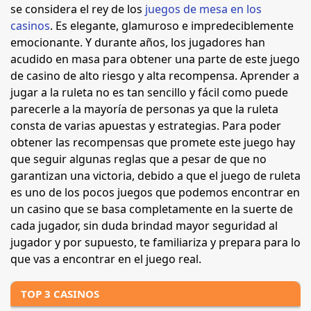
se considera el rey de los
juegos de mesa en los
casinos
. Es elegante, glamuroso e impredeciblemente
emocionante. Y durante años, los jugadores han
acudido en masa para obtener una parte de este juego
de casino de alto riesgo y alta recompensa. Aprender a
jugar a la ruleta no es tan sencillo y fácil como puede
parecerle a la mayoría de personas ya que la ruleta
consta de varias apuestas y estrategias. Para poder
obtener las recompensas que promete este juego hay
que seguir algunas reglas que a pesar de que no
garantizan una victoria, debido a que el juego de ruleta
es uno de los pocos juegos que podemos encontrar en
un casino que se basa completamente en la suerte de
cada jugador, sin duda brindad mayor seguridad al
jugador y por supuesto, te familiariza y prepara para lo
que vas a encontrar en el juego real.
TOP 3 CASINOS