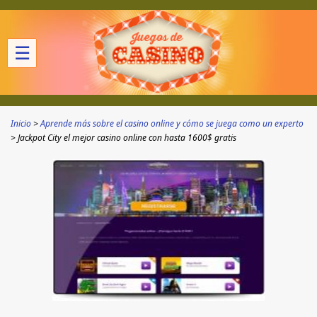
☰
Inicio
Aprende más sobre el casino online y cómo se juega como un experto
Jackpot City el mejor casino online con hasta 1600$ gratis