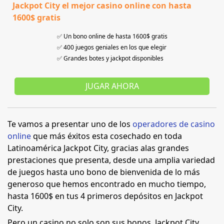
Jackpot City el mejor casino online con hasta
1600$ gratis
✅ Un bono online de hasta 1600$ gratis
✅ 400 juegos geniales en los que elegir
✅ Grandes botes y jackpot disponibles
JUGAR AHORA
Te vamos a presentar uno de los
operadores de casino
online
que más éxitos esta cosechado en toda
Latinoamérica Jackpot City, gracias alas grandes
prestaciones que presenta, desde una amplia variedad
de juegos hasta uno bono de bienvenida de lo más
generoso que hemos encontrado en mucho tiempo,
hasta 1600$ en tus 4 primeros depósitos en Jackpot
City.
Pero un casino no solo son sus bonos, Jackpot City