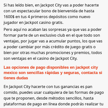
Si has leído bien, en Jackpot City vas a poder hacerte
con un espectacular bono de bienvenida de hasta
1600$ en tus 4 primeros depósitos como nuevo
jugador en Jackpot casino gratis.
Pero aquí no acaban las sorpresas ya que vas a poder
formar parte de un exclusivo club en el que todo son
ventajas, por jugar vas a acumular puntos, los que vas
a poder cambiar por más crédito de juego gratis o
bien por otras muchas promociones y premios, todos
son ventajas en el casino de Jackpot City.
Las opciones de pago disponibles en jackpot city
mexico son sencillas rápidas y seguras, contacta si
tienes dudas
En Jackpot City hacerte con tus ganancias es pan
comido, puedes usar cualquiera de las formas de pago
que te proponen, desde métodos sencillos, hasta
plataformas de pago en línea donde podrás realizar tu