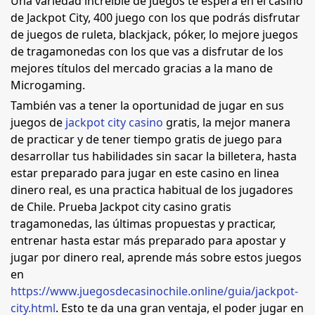
Una variedad increíble de juegos te espera en el casino
de Jackpot City, 400 juego con los que podrás disfrutar
de juegos de ruleta, blackjack, póker, lo mejore juegos
de tragamonedas con los que vas a disfrutar de los
mejores títulos del mercado gracias a la mano de
Microgaming.
También vas a tener la oportunidad de jugar en sus
juegos de
jackpot city casino
gratis, la mejor manera
de practicar y de tener tiempo gratis de juego para
desarrollar tus habilidades sin sacar la billetera, hasta
estar preparado para jugar en este casino en linea
dinero real, es una practica habitual de los jugadores
de Chile. Prueba Jackpot city casino gratis
tragamonedas, las últimas propuestas y practicar,
entrenar hasta estar más preparado para apostar y
jugar por dinero real, aprende más sobre estos juegos
en
https://www.juegosdecasinochile.online/guia/jackpot-
city.html
. Esto te da una gran ventaja, el poder jugar en