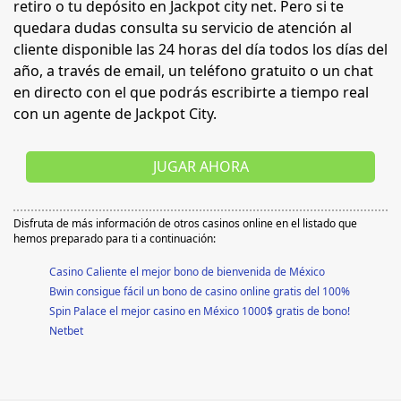
retiro o tu depósito en Jackpot city net. Pero si te
quedara dudas consulta su servicio de atención al
cliente disponible las 24 horas del día todos los días del
año, a través de email, un teléfono gratuito o un chat
en directo con el que podrás escribirte a tiempo real
con un agente de Jackpot City.
JUGAR AHORA
Disfruta de más información de otros casinos online en el listado que
hemos preparado para ti a continuación:
Casino Caliente el mejor bono de bienvenida de México
Bwin consigue fácil un bono de casino online gratis del 100%
Spin Palace el mejor casino en México 1000$ gratis de bono!
Netbet